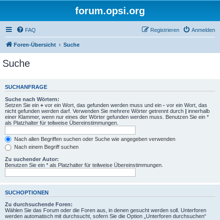
forum.opsi.org
FAQ
Registrieren
Anmelden
Foren-Übersicht
Suche
Suche
SUCHANFRAGE
Suche nach Wörtern:
Setzen Sie ein
+
vor ein Wort, das gefunden werden muss und ein
-
vor ein Wort, das
nicht gefunden werden darf. Verwenden Sie mehrere Wörter getrennt durch
|
innerhalb
einer Klammer, wenn nur eines der Wörter gefunden werden muss. Benutzen Sie ein *
als Platzhalter für teilweise Übereinstimmungen.
Nach allen Begriffen suchen oder Suche wie angegeben verwenden
Nach einem Begriff suchen
Zu suchender Autor:
Benutzen Sie ein * als Platzhalter für teilweise Übereinstimmungen.
SUCHOPTIONEN
Zu durchsuchende Foren:
Wählen Sie das Forum oder die Foren aus, in denen gesucht werden soll. Unterforen
werden automatisch mit durchsucht, sofern Sie die Option „Unterforen durchsuchen“