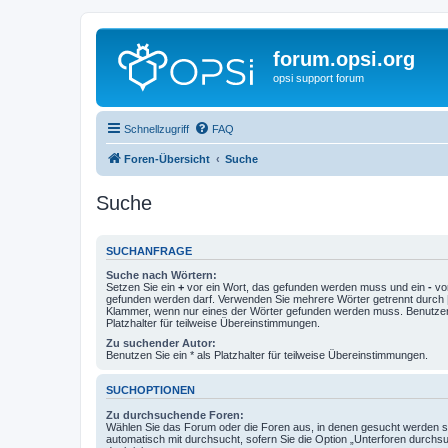
forum.opsi.org
opsi support forum
Schnellzugriff
FAQ
Foren-Übersicht
Suche
Suche
SUCHANFRAGE
Suche nach Wörtern:
Setzen Sie ein
+
vor ein Wort, das gefunden werden muss und ein
-
vor
gefunden werden darf. Verwenden Sie mehrere Wörter getrennt durch
Klammer, wenn nur eines der Wörter gefunden werden muss. Benutzen 
Platzhalter für teilweise Übereinstimmungen.
Zu suchender Autor:
Benutzen Sie ein * als Platzhalter für teilweise Übereinstimmungen.
SUCHOPTIONEN
Zu durchsuchende Foren:
Wählen Sie das Forum oder die Foren aus, in denen gesucht werden so
automatisch mit durchsucht, sofern Sie die Option „Unterforen durchs