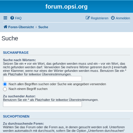
forum.opsi.org
FAQ
Registrieren
Anmelden
Foren-Übersicht
Suche
Suche
SUCHANFRAGE
Suche nach Wörtern:
Setzen Sie ein
+
vor ein Wort, das gefunden werden muss und ein
-
vor ein Wort, das
nicht gefunden werden darf. Verwenden Sie mehrere Wörter getrennt durch
|
innerhalb
einer Klammer, wenn nur eines der Wörter gefunden werden muss. Benutzen Sie ein *
als Platzhalter für teilweise Übereinstimmungen.
Nach allen Begriffen suchen oder Suche wie angegeben verwenden
Nach einem Begriff suchen
Zu suchender Autor:
Benutzen Sie ein * als Platzhalter für teilweise Übereinstimmungen.
SUCHOPTIONEN
Zu durchsuchende Foren:
Wählen Sie das Forum oder die Foren aus, in denen gesucht werden soll. Unterforen
werden automatisch mit durchsucht, sofern Sie die Option „Unterforen durchsuchen“