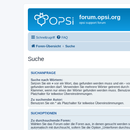
forum.opsi.org
opsi support forum
Schnellzugriff
FAQ
Foren-Übersicht
Suche
Suche
SUCHANFRAGE
Suche nach Wörtern:
Setzen Sie ein
+
vor ein Wort, das gefunden werden muss und ein
-
vor
gefunden werden darf. Verwenden Sie mehrere Wörter getrennt durch
Klammer, wenn nur eines der Wörter gefunden werden muss. Benutzen 
Platzhalter für teilweise Übereinstimmungen.
Zu suchender Autor:
Benutzen Sie ein * als Platzhalter für teilweise Übereinstimmungen.
SUCHOPTIONEN
Zu durchsuchende Foren:
Wählen Sie das Forum oder die Foren aus, in denen gesucht werden so
automatisch mit durchsucht, sofern Sie die Option „Unterforen durchs