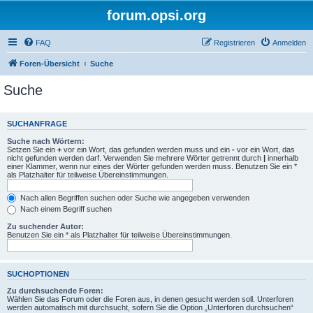
forum.opsi.org
FAQ
Registrieren
Anmelden
Foren-Übersicht
Suche
Suche
SUCHANFRAGE
Suche nach Wörtern:
Setzen Sie ein
+
vor ein Wort, das gefunden werden muss und ein
-
vor ein Wort, das
nicht gefunden werden darf. Verwenden Sie mehrere Wörter getrennt durch
|
innerhalb
einer Klammer, wenn nur eines der Wörter gefunden werden muss. Benutzen Sie ein *
als Platzhalter für teilweise Übereinstimmungen.
Nach allen Begriffen suchen oder Suche wie angegeben verwenden
Nach einem Begriff suchen
Zu suchender Autor:
Benutzen Sie ein * als Platzhalter für teilweise Übereinstimmungen.
SUCHOPTIONEN
Zu durchsuchende Foren:
Wählen Sie das Forum oder die Foren aus, in denen gesucht werden soll. Unterforen
werden automatisch mit durchsucht, sofern Sie die Option „Unterforen durchsuchen“