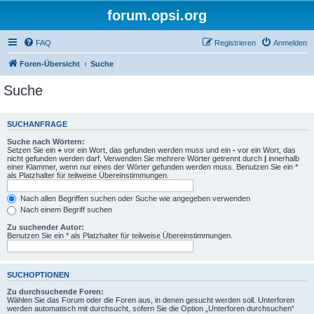
forum.opsi.org
FAQ
Registrieren
Anmelden
Foren-Übersicht
Suche
Suche
SUCHANFRAGE
Suche nach Wörtern:
Setzen Sie ein
+
vor ein Wort, das gefunden werden muss und ein
-
vor ein Wort, das
nicht gefunden werden darf. Verwenden Sie mehrere Wörter getrennt durch
|
innerhalb
einer Klammer, wenn nur eines der Wörter gefunden werden muss. Benutzen Sie ein *
als Platzhalter für teilweise Übereinstimmungen.
Nach allen Begriffen suchen oder Suche wie angegeben verwenden
Nach einem Begriff suchen
Zu suchender Autor:
Benutzen Sie ein * als Platzhalter für teilweise Übereinstimmungen.
SUCHOPTIONEN
Zu durchsuchende Foren:
Wählen Sie das Forum oder die Foren aus, in denen gesucht werden soll. Unterforen
werden automatisch mit durchsucht, sofern Sie die Option „Unterforen durchsuchen“