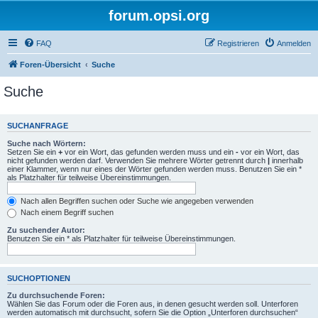
forum.opsi.org
FAQ
Registrieren
Anmelden
Foren-Übersicht
Suche
Suche
SUCHANFRAGE
Suche nach Wörtern:
Setzen Sie ein
+
vor ein Wort, das gefunden werden muss und ein
-
vor ein Wort, das
nicht gefunden werden darf. Verwenden Sie mehrere Wörter getrennt durch
|
innerhalb
einer Klammer, wenn nur eines der Wörter gefunden werden muss. Benutzen Sie ein *
als Platzhalter für teilweise Übereinstimmungen.
Nach allen Begriffen suchen oder Suche wie angegeben verwenden
Nach einem Begriff suchen
Zu suchender Autor:
Benutzen Sie ein * als Platzhalter für teilweise Übereinstimmungen.
SUCHOPTIONEN
Zu durchsuchende Foren:
Wählen Sie das Forum oder die Foren aus, in denen gesucht werden soll. Unterforen
werden automatisch mit durchsucht, sofern Sie die Option „Unterforen durchsuchen“