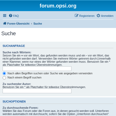
forum.opsi.org
FAQ
Registrieren
Anmelden
Foren-Übersicht
Suche
Suche
SUCHANFRAGE
Suche nach Wörtern:
Setzen Sie ein
+
vor ein Wort, das gefunden werden muss und ein
-
vor ein Wort, das
nicht gefunden werden darf. Verwenden Sie mehrere Wörter getrennt durch
|
innerhalb
einer Klammer, wenn nur eines der Wörter gefunden werden muss. Benutzen Sie ein *
als Platzhalter für teilweise Übereinstimmungen.
Nach allen Begriffen suchen oder Suche wie angegeben verwenden
Nach einem Begriff suchen
Zu suchender Autor:
Benutzen Sie ein * als Platzhalter für teilweise Übereinstimmungen.
SUCHOPTIONEN
Zu durchsuchende Foren:
Wählen Sie das Forum oder die Foren aus, in denen gesucht werden soll. Unterforen
werden automatisch mit durchsucht, sofern Sie die Option „Unterforen durchsuchen“