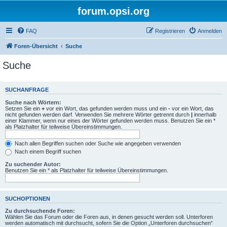
forum.opsi.org
FAQ
Registrieren
Anmelden
Foren-Übersicht
Suche
Suche
SUCHANFRAGE
Suche nach Wörtern:
Setzen Sie ein
+
vor ein Wort, das gefunden werden muss und ein
-
vor ein Wort, das
nicht gefunden werden darf. Verwenden Sie mehrere Wörter getrennt durch
|
innerhalb
einer Klammer, wenn nur eines der Wörter gefunden werden muss. Benutzen Sie ein *
als Platzhalter für teilweise Übereinstimmungen.
Nach allen Begriffen suchen oder Suche wie angegeben verwenden
Nach einem Begriff suchen
Zu suchender Autor:
Benutzen Sie ein * als Platzhalter für teilweise Übereinstimmungen.
SUCHOPTIONEN
Zu durchsuchende Foren:
Wählen Sie das Forum oder die Foren aus, in denen gesucht werden soll. Unterforen
werden automatisch mit durchsucht, sofern Sie die Option „Unterforen durchsuchen“