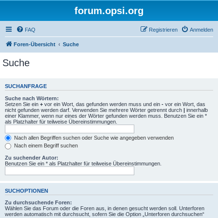
forum.opsi.org
FAQ
Registrieren
Anmelden
Foren-Übersicht
Suche
Suche
SUCHANFRAGE
Suche nach Wörtern:
Setzen Sie ein
+
vor ein Wort, das gefunden werden muss und ein
-
vor ein Wort, das
nicht gefunden werden darf. Verwenden Sie mehrere Wörter getrennt durch
|
innerhalb
einer Klammer, wenn nur eines der Wörter gefunden werden muss. Benutzen Sie ein *
als Platzhalter für teilweise Übereinstimmungen.
Nach allen Begriffen suchen oder Suche wie angegeben verwenden
Nach einem Begriff suchen
Zu suchender Autor:
Benutzen Sie ein * als Platzhalter für teilweise Übereinstimmungen.
SUCHOPTIONEN
Zu durchsuchende Foren:
Wählen Sie das Forum oder die Foren aus, in denen gesucht werden soll. Unterforen
werden automatisch mit durchsucht, sofern Sie die Option „Unterforen durchsuchen“