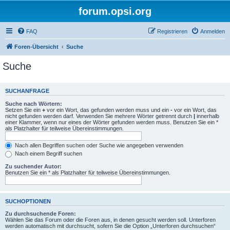
forum.opsi.org
FAQ
Registrieren
Anmelden
Foren-Übersicht
Suche
Suche
SUCHANFRAGE
Suche nach Wörtern:
Setzen Sie ein
+
vor ein Wort, das gefunden werden muss und ein
-
vor ein Wort, das
nicht gefunden werden darf. Verwenden Sie mehrere Wörter getrennt durch
|
innerhalb
einer Klammer, wenn nur eines der Wörter gefunden werden muss. Benutzen Sie ein *
als Platzhalter für teilweise Übereinstimmungen.
Nach allen Begriffen suchen oder Suche wie angegeben verwenden
Nach einem Begriff suchen
Zu suchender Autor:
Benutzen Sie ein * als Platzhalter für teilweise Übereinstimmungen.
SUCHOPTIONEN
Zu durchsuchende Foren:
Wählen Sie das Forum oder die Foren aus, in denen gesucht werden soll. Unterforen
werden automatisch mit durchsucht, sofern Sie die Option „Unterforen durchsuchen“