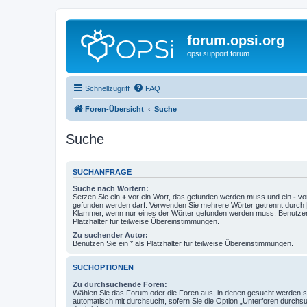
forum.opsi.org
opsi support forum
Schnellzugriff
FAQ
Foren-Übersicht
Suche
Suche
SUCHANFRAGE
Suche nach Wörtern:
Setzen Sie ein
+
vor ein Wort, das gefunden werden muss und ein
-
vor
gefunden werden darf. Verwenden Sie mehrere Wörter getrennt durch
Klammer, wenn nur eines der Wörter gefunden werden muss. Benutzen 
Platzhalter für teilweise Übereinstimmungen.
Zu suchender Autor:
Benutzen Sie ein * als Platzhalter für teilweise Übereinstimmungen.
SUCHOPTIONEN
Zu durchsuchende Foren:
Wählen Sie das Forum oder die Foren aus, in denen gesucht werden so
automatisch mit durchsucht, sofern Sie die Option „Unterforen durchs