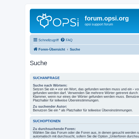
forum.opsi.org
opsi support forum
Schnellzugriff
FAQ
Foren-Übersicht
Suche
Suche
SUCHANFRAGE
Suche nach Wörtern:
Setzen Sie ein
+
vor ein Wort, das gefunden werden muss und ein
-
vor
gefunden werden darf. Verwenden Sie mehrere Wörter getrennt durch
Klammer, wenn nur eines der Wörter gefunden werden muss. Benutzen 
Platzhalter für teilweise Übereinstimmungen.
Zu suchender Autor:
Benutzen Sie ein * als Platzhalter für teilweise Übereinstimmungen.
SUCHOPTIONEN
Zu durchsuchende Foren:
Wählen Sie das Forum oder die Foren aus, in denen gesucht werden so
automatisch mit durchsucht, sofern Sie die Option „Unterforen durchs