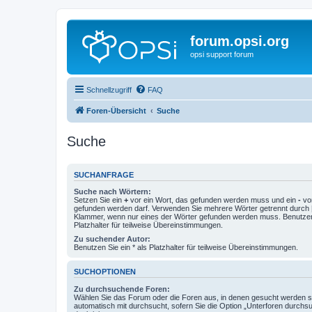
forum.opsi.org
opsi support forum
Schnellzugriff
FAQ
Foren-Übersicht
Suche
Suche
SUCHANFRAGE
Suche nach Wörtern:
Setzen Sie ein
+
vor ein Wort, das gefunden werden muss und ein
-
vor
gefunden werden darf. Verwenden Sie mehrere Wörter getrennt durch
Klammer, wenn nur eines der Wörter gefunden werden muss. Benutzen 
Platzhalter für teilweise Übereinstimmungen.
Zu suchender Autor:
Benutzen Sie ein * als Platzhalter für teilweise Übereinstimmungen.
SUCHOPTIONEN
Zu durchsuchende Foren:
Wählen Sie das Forum oder die Foren aus, in denen gesucht werden so
automatisch mit durchsucht, sofern Sie die Option „Unterforen durchs