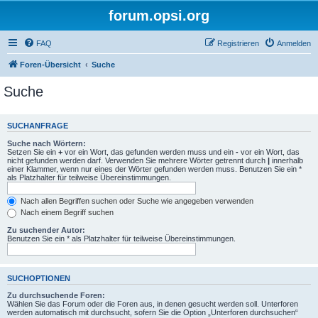
forum.opsi.org
FAQ
Registrieren
Anmelden
Foren-Übersicht
Suche
Suche
SUCHANFRAGE
Suche nach Wörtern:
Setzen Sie ein
+
vor ein Wort, das gefunden werden muss und ein
-
vor ein Wort, das
nicht gefunden werden darf. Verwenden Sie mehrere Wörter getrennt durch
|
innerhalb
einer Klammer, wenn nur eines der Wörter gefunden werden muss. Benutzen Sie ein *
als Platzhalter für teilweise Übereinstimmungen.
Nach allen Begriffen suchen oder Suche wie angegeben verwenden
Nach einem Begriff suchen
Zu suchender Autor:
Benutzen Sie ein * als Platzhalter für teilweise Übereinstimmungen.
SUCHOPTIONEN
Zu durchsuchende Foren:
Wählen Sie das Forum oder die Foren aus, in denen gesucht werden soll. Unterforen
werden automatisch mit durchsucht, sofern Sie die Option „Unterforen durchsuchen“