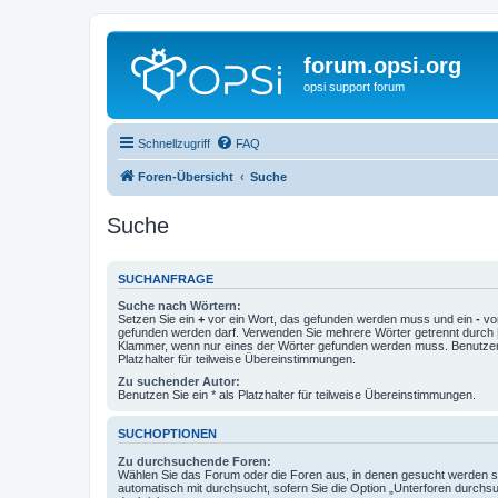
forum.opsi.org
opsi support forum
Schnellzugriff
FAQ
Foren-Übersicht
Suche
Suche
SUCHANFRAGE
Suche nach Wörtern:
Setzen Sie ein
+
vor ein Wort, das gefunden werden muss und ein
-
vor
gefunden werden darf. Verwenden Sie mehrere Wörter getrennt durch
Klammer, wenn nur eines der Wörter gefunden werden muss. Benutzen 
Platzhalter für teilweise Übereinstimmungen.
Zu suchender Autor:
Benutzen Sie ein * als Platzhalter für teilweise Übereinstimmungen.
SUCHOPTIONEN
Zu durchsuchende Foren:
Wählen Sie das Forum oder die Foren aus, in denen gesucht werden so
automatisch mit durchsucht, sofern Sie die Option „Unterforen durchs