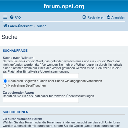
forum.opsi.org
FAQ
Registrieren
Anmelden
Foren-Übersicht
Suche
Suche
SUCHANFRAGE
Suche nach Wörtern:
Setzen Sie ein
+
vor ein Wort, das gefunden werden muss und ein
-
vor ein Wort, das
nicht gefunden werden darf. Verwenden Sie mehrere Wörter getrennt durch
|
innerhalb
einer Klammer, wenn nur eines der Wörter gefunden werden muss. Benutzen Sie ein *
als Platzhalter für teilweise Übereinstimmungen.
Nach allen Begriffen suchen oder Suche wie angegeben verwenden
Nach einem Begriff suchen
Zu suchender Autor:
Benutzen Sie ein * als Platzhalter für teilweise Übereinstimmungen.
SUCHOPTIONEN
Zu durchsuchende Foren:
Wählen Sie das Forum oder die Foren aus, in denen gesucht werden soll. Unterforen
werden automatisch mit durchsucht, sofern Sie die Option „Unterforen durchsuchen“