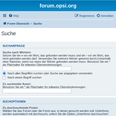
forum.opsi.org
FAQ
Registrieren
Anmelden
Foren-Übersicht
Suche
Suche
SUCHANFRAGE
Suche nach Wörtern:
Setzen Sie ein
+
vor ein Wort, das gefunden werden muss und ein
-
vor ein Wort, das
nicht gefunden werden darf. Verwenden Sie mehrere Wörter getrennt durch
|
innerhalb
einer Klammer, wenn nur eines der Wörter gefunden werden muss. Benutzen Sie ein *
als Platzhalter für teilweise Übereinstimmungen.
Nach allen Begriffen suchen oder Suche wie angegeben verwenden
Nach einem Begriff suchen
Zu suchender Autor:
Benutzen Sie ein * als Platzhalter für teilweise Übereinstimmungen.
SUCHOPTIONEN
Zu durchsuchende Foren:
Wählen Sie das Forum oder die Foren aus, in denen gesucht werden soll. Unterforen
werden automatisch mit durchsucht, sofern Sie die Option „Unterforen durchsuchen“