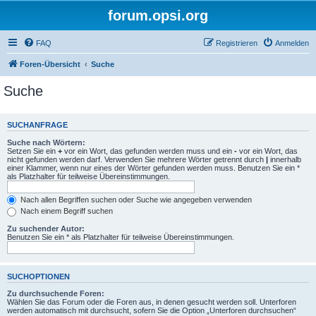
forum.opsi.org
FAQ
Registrieren
Anmelden
Foren-Übersicht
Suche
Suche
SUCHANFRAGE
Suche nach Wörtern:
Setzen Sie ein
+
vor ein Wort, das gefunden werden muss und ein
-
vor ein Wort, das
nicht gefunden werden darf. Verwenden Sie mehrere Wörter getrennt durch
|
innerhalb
einer Klammer, wenn nur eines der Wörter gefunden werden muss. Benutzen Sie ein *
als Platzhalter für teilweise Übereinstimmungen.
Nach allen Begriffen suchen oder Suche wie angegeben verwenden
Nach einem Begriff suchen
Zu suchender Autor:
Benutzen Sie ein * als Platzhalter für teilweise Übereinstimmungen.
SUCHOPTIONEN
Zu durchsuchende Foren:
Wählen Sie das Forum oder die Foren aus, in denen gesucht werden soll. Unterforen
werden automatisch mit durchsucht, sofern Sie die Option „Unterforen durchsuchen“