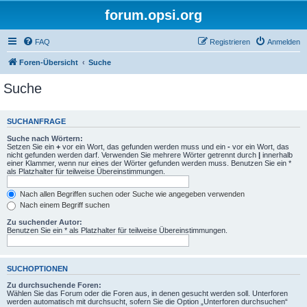
forum.opsi.org
FAQ
Registrieren
Anmelden
Foren-Übersicht
Suche
Suche
SUCHANFRAGE
Suche nach Wörtern:
Setzen Sie ein
+
vor ein Wort, das gefunden werden muss und ein
-
vor ein Wort, das
nicht gefunden werden darf. Verwenden Sie mehrere Wörter getrennt durch
|
innerhalb
einer Klammer, wenn nur eines der Wörter gefunden werden muss. Benutzen Sie ein *
als Platzhalter für teilweise Übereinstimmungen.
Nach allen Begriffen suchen oder Suche wie angegeben verwenden
Nach einem Begriff suchen
Zu suchender Autor:
Benutzen Sie ein * als Platzhalter für teilweise Übereinstimmungen.
SUCHOPTIONEN
Zu durchsuchende Foren:
Wählen Sie das Forum oder die Foren aus, in denen gesucht werden soll. Unterforen
werden automatisch mit durchsucht, sofern Sie die Option „Unterforen durchsuchen“