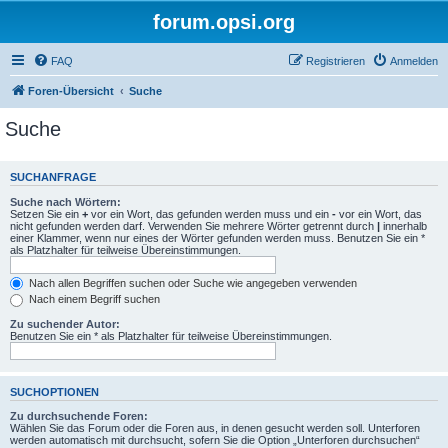
forum.opsi.org
FAQ
Registrieren
Anmelden
Foren-Übersicht
Suche
Suche
SUCHANFRAGE
Suche nach Wörtern:
Setzen Sie ein
+
vor ein Wort, das gefunden werden muss und ein
-
vor ein Wort, das
nicht gefunden werden darf. Verwenden Sie mehrere Wörter getrennt durch
|
innerhalb
einer Klammer, wenn nur eines der Wörter gefunden werden muss. Benutzen Sie ein *
als Platzhalter für teilweise Übereinstimmungen.
Nach allen Begriffen suchen oder Suche wie angegeben verwenden
Nach einem Begriff suchen
Zu suchender Autor:
Benutzen Sie ein * als Platzhalter für teilweise Übereinstimmungen.
SUCHOPTIONEN
Zu durchsuchende Foren:
Wählen Sie das Forum oder die Foren aus, in denen gesucht werden soll. Unterforen
werden automatisch mit durchsucht, sofern Sie die Option „Unterforen durchsuchen“