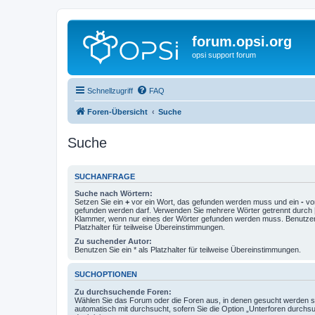
forum.opsi.org
opsi support forum
Schnellzugriff
FAQ
Foren-Übersicht
Suche
Suche
SUCHANFRAGE
Suche nach Wörtern:
Setzen Sie ein
+
vor ein Wort, das gefunden werden muss und ein
-
vor
gefunden werden darf. Verwenden Sie mehrere Wörter getrennt durch
Klammer, wenn nur eines der Wörter gefunden werden muss. Benutzen 
Platzhalter für teilweise Übereinstimmungen.
Zu suchender Autor:
Benutzen Sie ein * als Platzhalter für teilweise Übereinstimmungen.
SUCHOPTIONEN
Zu durchsuchende Foren:
Wählen Sie das Forum oder die Foren aus, in denen gesucht werden so
automatisch mit durchsucht, sofern Sie die Option „Unterforen durchs