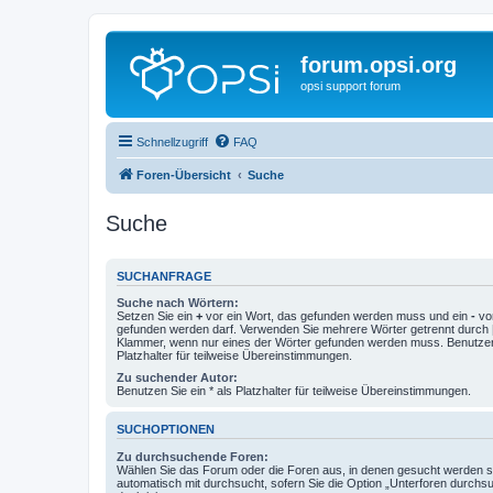
forum.opsi.org
opsi support forum
Schnellzugriff
FAQ
Foren-Übersicht
Suche
Suche
SUCHANFRAGE
Suche nach Wörtern:
Setzen Sie ein
+
vor ein Wort, das gefunden werden muss und ein
-
vor
gefunden werden darf. Verwenden Sie mehrere Wörter getrennt durch
Klammer, wenn nur eines der Wörter gefunden werden muss. Benutzen 
Platzhalter für teilweise Übereinstimmungen.
Zu suchender Autor:
Benutzen Sie ein * als Platzhalter für teilweise Übereinstimmungen.
SUCHOPTIONEN
Zu durchsuchende Foren:
Wählen Sie das Forum oder die Foren aus, in denen gesucht werden so
automatisch mit durchsucht, sofern Sie die Option „Unterforen durchs