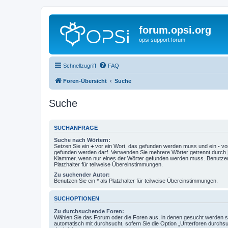
forum.opsi.org
opsi support forum
Schnellzugriff
FAQ
Foren-Übersicht
Suche
Suche
SUCHANFRAGE
Suche nach Wörtern:
Setzen Sie ein
+
vor ein Wort, das gefunden werden muss und ein
-
vor
gefunden werden darf. Verwenden Sie mehrere Wörter getrennt durch
Klammer, wenn nur eines der Wörter gefunden werden muss. Benutzen 
Platzhalter für teilweise Übereinstimmungen.
Zu suchender Autor:
Benutzen Sie ein * als Platzhalter für teilweise Übereinstimmungen.
SUCHOPTIONEN
Zu durchsuchende Foren:
Wählen Sie das Forum oder die Foren aus, in denen gesucht werden so
automatisch mit durchsucht, sofern Sie die Option „Unterforen durchs