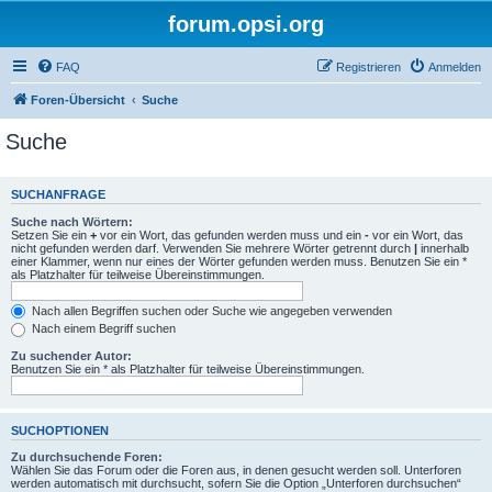
forum.opsi.org
FAQ
Registrieren
Anmelden
Foren-Übersicht
Suche
Suche
SUCHANFRAGE
Suche nach Wörtern:
Setzen Sie ein
+
vor ein Wort, das gefunden werden muss und ein
-
vor ein Wort, das
nicht gefunden werden darf. Verwenden Sie mehrere Wörter getrennt durch
|
innerhalb
einer Klammer, wenn nur eines der Wörter gefunden werden muss. Benutzen Sie ein *
als Platzhalter für teilweise Übereinstimmungen.
Nach allen Begriffen suchen oder Suche wie angegeben verwenden
Nach einem Begriff suchen
Zu suchender Autor:
Benutzen Sie ein * als Platzhalter für teilweise Übereinstimmungen.
SUCHOPTIONEN
Zu durchsuchende Foren:
Wählen Sie das Forum oder die Foren aus, in denen gesucht werden soll. Unterforen
werden automatisch mit durchsucht, sofern Sie die Option „Unterforen durchsuchen“