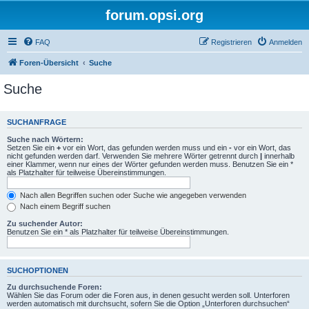
forum.opsi.org
FAQ
Registrieren
Anmelden
Foren-Übersicht
Suche
Suche
SUCHANFRAGE
Suche nach Wörtern:
Setzen Sie ein
+
vor ein Wort, das gefunden werden muss und ein
-
vor ein Wort, das
nicht gefunden werden darf. Verwenden Sie mehrere Wörter getrennt durch
|
innerhalb
einer Klammer, wenn nur eines der Wörter gefunden werden muss. Benutzen Sie ein *
als Platzhalter für teilweise Übereinstimmungen.
Nach allen Begriffen suchen oder Suche wie angegeben verwenden
Nach einem Begriff suchen
Zu suchender Autor:
Benutzen Sie ein * als Platzhalter für teilweise Übereinstimmungen.
SUCHOPTIONEN
Zu durchsuchende Foren:
Wählen Sie das Forum oder die Foren aus, in denen gesucht werden soll. Unterforen
werden automatisch mit durchsucht, sofern Sie die Option „Unterforen durchsuchen“