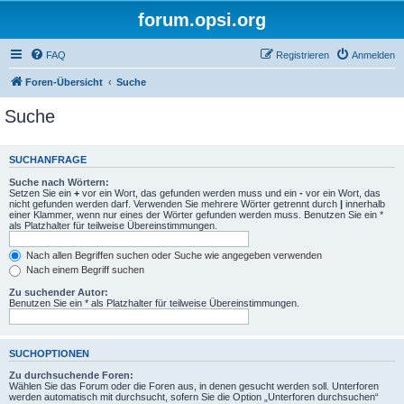
forum.opsi.org
FAQ
Registrieren
Anmelden
Foren-Übersicht
Suche
Suche
SUCHANFRAGE
Suche nach Wörtern:
Setzen Sie ein
+
vor ein Wort, das gefunden werden muss und ein
-
vor ein Wort, das
nicht gefunden werden darf. Verwenden Sie mehrere Wörter getrennt durch
|
innerhalb
einer Klammer, wenn nur eines der Wörter gefunden werden muss. Benutzen Sie ein *
als Platzhalter für teilweise Übereinstimmungen.
Nach allen Begriffen suchen oder Suche wie angegeben verwenden
Nach einem Begriff suchen
Zu suchender Autor:
Benutzen Sie ein * als Platzhalter für teilweise Übereinstimmungen.
SUCHOPTIONEN
Zu durchsuchende Foren:
Wählen Sie das Forum oder die Foren aus, in denen gesucht werden soll. Unterforen
werden automatisch mit durchsucht, sofern Sie die Option „Unterforen durchsuchen“