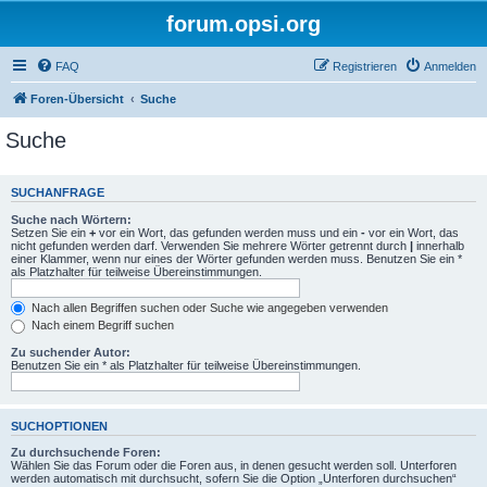
forum.opsi.org
FAQ
Registrieren
Anmelden
Foren-Übersicht
Suche
Suche
SUCHANFRAGE
Suche nach Wörtern:
Setzen Sie ein
+
vor ein Wort, das gefunden werden muss und ein
-
vor ein Wort, das
nicht gefunden werden darf. Verwenden Sie mehrere Wörter getrennt durch
|
innerhalb
einer Klammer, wenn nur eines der Wörter gefunden werden muss. Benutzen Sie ein *
als Platzhalter für teilweise Übereinstimmungen.
Nach allen Begriffen suchen oder Suche wie angegeben verwenden
Nach einem Begriff suchen
Zu suchender Autor:
Benutzen Sie ein * als Platzhalter für teilweise Übereinstimmungen.
SUCHOPTIONEN
Zu durchsuchende Foren:
Wählen Sie das Forum oder die Foren aus, in denen gesucht werden soll. Unterforen
werden automatisch mit durchsucht, sofern Sie die Option „Unterforen durchsuchen“