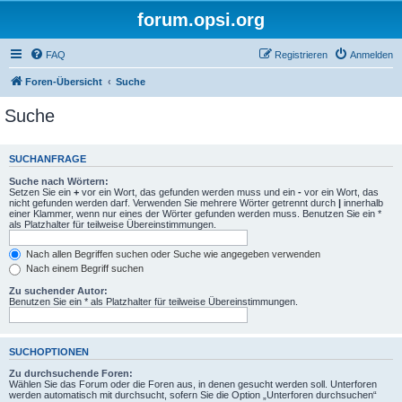
forum.opsi.org
FAQ
Registrieren
Anmelden
Foren-Übersicht
Suche
Suche
SUCHANFRAGE
Suche nach Wörtern:
Setzen Sie ein
+
vor ein Wort, das gefunden werden muss und ein
-
vor ein Wort, das
nicht gefunden werden darf. Verwenden Sie mehrere Wörter getrennt durch
|
innerhalb
einer Klammer, wenn nur eines der Wörter gefunden werden muss. Benutzen Sie ein *
als Platzhalter für teilweise Übereinstimmungen.
Nach allen Begriffen suchen oder Suche wie angegeben verwenden
Nach einem Begriff suchen
Zu suchender Autor:
Benutzen Sie ein * als Platzhalter für teilweise Übereinstimmungen.
SUCHOPTIONEN
Zu durchsuchende Foren:
Wählen Sie das Forum oder die Foren aus, in denen gesucht werden soll. Unterforen
werden automatisch mit durchsucht, sofern Sie die Option „Unterforen durchsuchen“