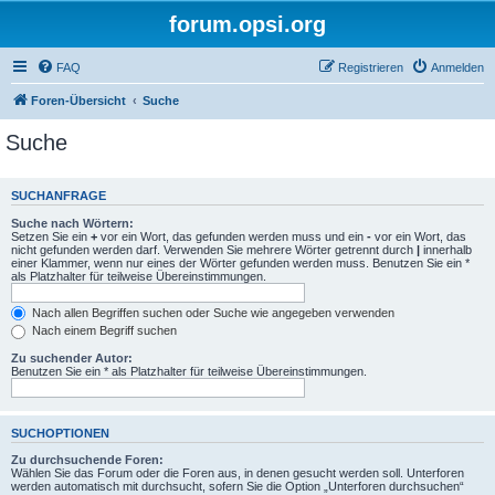
forum.opsi.org
FAQ
Registrieren
Anmelden
Foren-Übersicht
Suche
Suche
SUCHANFRAGE
Suche nach Wörtern:
Setzen Sie ein
+
vor ein Wort, das gefunden werden muss und ein
-
vor ein Wort, das
nicht gefunden werden darf. Verwenden Sie mehrere Wörter getrennt durch
|
innerhalb
einer Klammer, wenn nur eines der Wörter gefunden werden muss. Benutzen Sie ein *
als Platzhalter für teilweise Übereinstimmungen.
Nach allen Begriffen suchen oder Suche wie angegeben verwenden
Nach einem Begriff suchen
Zu suchender Autor:
Benutzen Sie ein * als Platzhalter für teilweise Übereinstimmungen.
SUCHOPTIONEN
Zu durchsuchende Foren:
Wählen Sie das Forum oder die Foren aus, in denen gesucht werden soll. Unterforen
werden automatisch mit durchsucht, sofern Sie die Option „Unterforen durchsuchen“