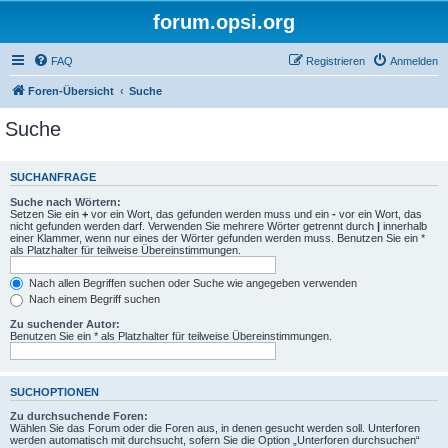
forum.opsi.org
FAQ
Registrieren
Anmelden
Foren-Übersicht
Suche
Suche
SUCHANFRAGE
Suche nach Wörtern:
Setzen Sie ein
+
vor ein Wort, das gefunden werden muss und ein
-
vor ein Wort, das
nicht gefunden werden darf. Verwenden Sie mehrere Wörter getrennt durch
|
innerhalb
einer Klammer, wenn nur eines der Wörter gefunden werden muss. Benutzen Sie ein *
als Platzhalter für teilweise Übereinstimmungen.
Nach allen Begriffen suchen oder Suche wie angegeben verwenden
Nach einem Begriff suchen
Zu suchender Autor:
Benutzen Sie ein * als Platzhalter für teilweise Übereinstimmungen.
SUCHOPTIONEN
Zu durchsuchende Foren:
Wählen Sie das Forum oder die Foren aus, in denen gesucht werden soll. Unterforen
werden automatisch mit durchsucht, sofern Sie die Option „Unterforen durchsuchen“