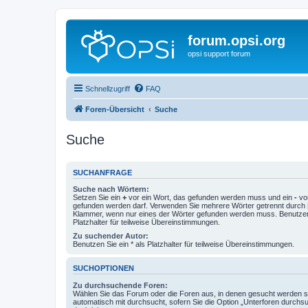
forum.opsi.org
opsi support forum
Schnellzugriff
FAQ
Foren-Übersicht
Suche
Suche
SUCHANFRAGE
Suche nach Wörtern:
Setzen Sie ein
+
vor ein Wort, das gefunden werden muss und ein
-
vor
gefunden werden darf. Verwenden Sie mehrere Wörter getrennt durch
Klammer, wenn nur eines der Wörter gefunden werden muss. Benutzen 
Platzhalter für teilweise Übereinstimmungen.
Zu suchender Autor:
Benutzen Sie ein * als Platzhalter für teilweise Übereinstimmungen.
SUCHOPTIONEN
Zu durchsuchende Foren:
Wählen Sie das Forum oder die Foren aus, in denen gesucht werden so
automatisch mit durchsucht, sofern Sie die Option „Unterforen durchs