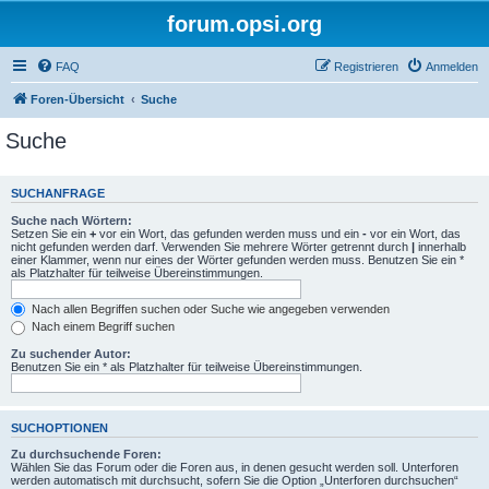
forum.opsi.org
FAQ
Registrieren
Anmelden
Foren-Übersicht
Suche
Suche
SUCHANFRAGE
Suche nach Wörtern:
Setzen Sie ein
+
vor ein Wort, das gefunden werden muss und ein
-
vor ein Wort, das
nicht gefunden werden darf. Verwenden Sie mehrere Wörter getrennt durch
|
innerhalb
einer Klammer, wenn nur eines der Wörter gefunden werden muss. Benutzen Sie ein *
als Platzhalter für teilweise Übereinstimmungen.
Nach allen Begriffen suchen oder Suche wie angegeben verwenden
Nach einem Begriff suchen
Zu suchender Autor:
Benutzen Sie ein * als Platzhalter für teilweise Übereinstimmungen.
SUCHOPTIONEN
Zu durchsuchende Foren:
Wählen Sie das Forum oder die Foren aus, in denen gesucht werden soll. Unterforen
werden automatisch mit durchsucht, sofern Sie die Option „Unterforen durchsuchen“