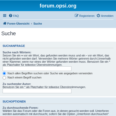
forum.opsi.org
FAQ
Registrieren
Anmelden
Foren-Übersicht
Suche
Suche
SUCHANFRAGE
Suche nach Wörtern:
Setzen Sie ein
+
vor ein Wort, das gefunden werden muss und ein
-
vor ein Wort, das
nicht gefunden werden darf. Verwenden Sie mehrere Wörter getrennt durch
|
innerhalb
einer Klammer, wenn nur eines der Wörter gefunden werden muss. Benutzen Sie ein *
als Platzhalter für teilweise Übereinstimmungen.
Nach allen Begriffen suchen oder Suche wie angegeben verwenden
Nach einem Begriff suchen
Zu suchender Autor:
Benutzen Sie ein * als Platzhalter für teilweise Übereinstimmungen.
SUCHOPTIONEN
Zu durchsuchende Foren:
Wählen Sie das Forum oder die Foren aus, in denen gesucht werden soll. Unterforen
werden automatisch mit durchsucht, sofern Sie die Option „Unterforen durchsuchen“