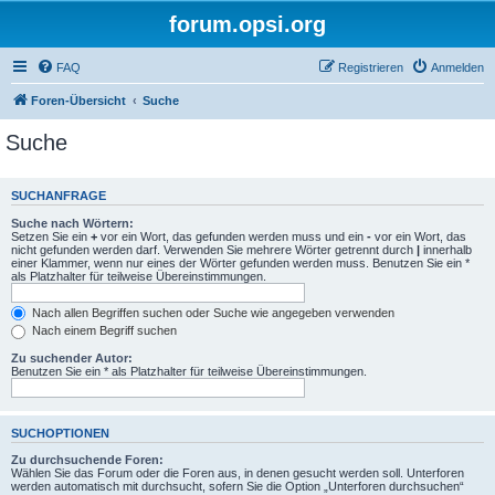
forum.opsi.org
FAQ
Registrieren
Anmelden
Foren-Übersicht
Suche
Suche
SUCHANFRAGE
Suche nach Wörtern:
Setzen Sie ein
+
vor ein Wort, das gefunden werden muss und ein
-
vor ein Wort, das
nicht gefunden werden darf. Verwenden Sie mehrere Wörter getrennt durch
|
innerhalb
einer Klammer, wenn nur eines der Wörter gefunden werden muss. Benutzen Sie ein *
als Platzhalter für teilweise Übereinstimmungen.
Nach allen Begriffen suchen oder Suche wie angegeben verwenden
Nach einem Begriff suchen
Zu suchender Autor:
Benutzen Sie ein * als Platzhalter für teilweise Übereinstimmungen.
SUCHOPTIONEN
Zu durchsuchende Foren:
Wählen Sie das Forum oder die Foren aus, in denen gesucht werden soll. Unterforen
werden automatisch mit durchsucht, sofern Sie die Option „Unterforen durchsuchen“