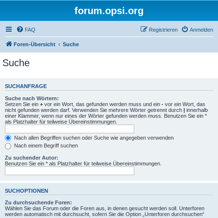
forum.opsi.org
FAQ
Registrieren
Anmelden
Foren-Übersicht
Suche
Suche
SUCHANFRAGE
Suche nach Wörtern:
Setzen Sie ein
+
vor ein Wort, das gefunden werden muss und ein
-
vor ein Wort, das
nicht gefunden werden darf. Verwenden Sie mehrere Wörter getrennt durch
|
innerhalb
einer Klammer, wenn nur eines der Wörter gefunden werden muss. Benutzen Sie ein *
als Platzhalter für teilweise Übereinstimmungen.
Nach allen Begriffen suchen oder Suche wie angegeben verwenden
Nach einem Begriff suchen
Zu suchender Autor:
Benutzen Sie ein * als Platzhalter für teilweise Übereinstimmungen.
SUCHOPTIONEN
Zu durchsuchende Foren:
Wählen Sie das Forum oder die Foren aus, in denen gesucht werden soll. Unterforen
werden automatisch mit durchsucht, sofern Sie die Option „Unterforen durchsuchen“