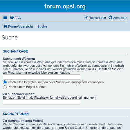
forum.opsi.org
FAQ
Registrieren
Anmelden
Foren-Übersicht
Suche
Suche
SUCHANFRAGE
Suche nach Wörtern:
Setzen Sie ein
+
vor ein Wort, das gefunden werden muss und ein
-
vor ein Wort, das
nicht gefunden werden darf. Verwenden Sie mehrere Wörter getrennt durch
|
innerhalb
einer Klammer, wenn nur eines der Wörter gefunden werden muss. Benutzen Sie ein *
als Platzhalter für teilweise Übereinstimmungen.
Nach allen Begriffen suchen oder Suche wie angegeben verwenden
Nach einem Begriff suchen
Zu suchender Autor:
Benutzen Sie ein * als Platzhalter für teilweise Übereinstimmungen.
SUCHOPTIONEN
Zu durchsuchende Foren:
Wählen Sie das Forum oder die Foren aus, in denen gesucht werden soll. Unterforen
werden automatisch mit durchsucht, sofern Sie die Option „Unterforen durchsuchen“