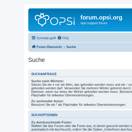
forum.opsi.org
opsi support forum
Schnellzugriff
FAQ
Foren-Übersicht
Suche
Suche
SUCHANFRAGE
Suche nach Wörtern:
Setzen Sie ein
+
vor ein Wort, das gefunden werden muss und ein
-
vor
gefunden werden darf. Verwenden Sie mehrere Wörter getrennt durch
Klammer, wenn nur eines der Wörter gefunden werden muss. Benutzen 
Platzhalter für teilweise Übereinstimmungen.
Zu suchender Autor:
Benutzen Sie ein * als Platzhalter für teilweise Übereinstimmungen.
SUCHOPTIONEN
Zu durchsuchende Foren:
Wählen Sie das Forum oder die Foren aus, in denen gesucht werden so
automatisch mit durchsucht, sofern Sie die Option „Unterforen durchs