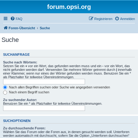
forum.opsi.org
FAQ
Registrieren
Anmelden
Foren-Übersicht
Suche
Suche
SUCHANFRAGE
Suche nach Wörtern:
Setzen Sie ein
+
vor ein Wort, das gefunden werden muss und ein
-
vor ein Wort, das
nicht gefunden werden darf. Verwenden Sie mehrere Wörter getrennt durch
|
innerhalb
einer Klammer, wenn nur eines der Wörter gefunden werden muss. Benutzen Sie ein *
als Platzhalter für teilweise Übereinstimmungen.
Nach allen Begriffen suchen oder Suche wie angegeben verwenden
Nach einem Begriff suchen
Zu suchender Autor:
Benutzen Sie ein * als Platzhalter für teilweise Übereinstimmungen.
SUCHOPTIONEN
Zu durchsuchende Foren:
Wählen Sie das Forum oder die Foren aus, in denen gesucht werden soll. Unterforen
werden automatisch mit durchsucht, sofern Sie die Option „Unterforen durchsuchen“