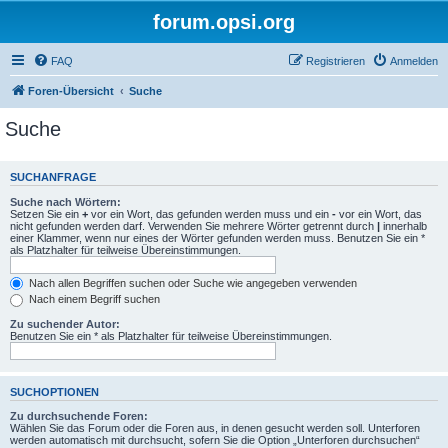
forum.opsi.org
FAQ
Registrieren
Anmelden
Foren-Übersicht
Suche
Suche
SUCHANFRAGE
Suche nach Wörtern:
Setzen Sie ein
+
vor ein Wort, das gefunden werden muss und ein
-
vor ein Wort, das
nicht gefunden werden darf. Verwenden Sie mehrere Wörter getrennt durch
|
innerhalb
einer Klammer, wenn nur eines der Wörter gefunden werden muss. Benutzen Sie ein *
als Platzhalter für teilweise Übereinstimmungen.
Nach allen Begriffen suchen oder Suche wie angegeben verwenden
Nach einem Begriff suchen
Zu suchender Autor:
Benutzen Sie ein * als Platzhalter für teilweise Übereinstimmungen.
SUCHOPTIONEN
Zu durchsuchende Foren:
Wählen Sie das Forum oder die Foren aus, in denen gesucht werden soll. Unterforen
werden automatisch mit durchsucht, sofern Sie die Option „Unterforen durchsuchen“