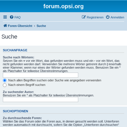
forum.opsi.org
FAQ
Registrieren
Anmelden
Foren-Übersicht
Suche
Suche
SUCHANFRAGE
Suche nach Wörtern:
Setzen Sie ein
+
vor ein Wort, das gefunden werden muss und ein
-
vor ein Wort, das
nicht gefunden werden darf. Verwenden Sie mehrere Wörter getrennt durch
|
innerhalb
einer Klammer, wenn nur eines der Wörter gefunden werden muss. Benutzen Sie ein *
als Platzhalter für teilweise Übereinstimmungen.
Nach allen Begriffen suchen oder Suche wie angegeben verwenden
Nach einem Begriff suchen
Zu suchender Autor:
Benutzen Sie ein * als Platzhalter für teilweise Übereinstimmungen.
SUCHOPTIONEN
Zu durchsuchende Foren:
Wählen Sie das Forum oder die Foren aus, in denen gesucht werden soll. Unterforen
werden automatisch mit durchsucht, sofern Sie die Option „Unterforen durchsuchen“