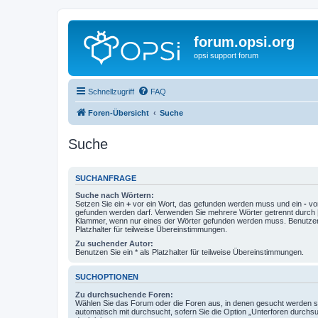
forum.opsi.org
opsi support forum
Schnellzugriff
FAQ
Foren-Übersicht
Suche
Suche
SUCHANFRAGE
Suche nach Wörtern:
Setzen Sie ein
+
vor ein Wort, das gefunden werden muss und ein
-
vor
gefunden werden darf. Verwenden Sie mehrere Wörter getrennt durch
Klammer, wenn nur eines der Wörter gefunden werden muss. Benutzen 
Platzhalter für teilweise Übereinstimmungen.
Zu suchender Autor:
Benutzen Sie ein * als Platzhalter für teilweise Übereinstimmungen.
SUCHOPTIONEN
Zu durchsuchende Foren:
Wählen Sie das Forum oder die Foren aus, in denen gesucht werden so
automatisch mit durchsucht, sofern Sie die Option „Unterforen durchs