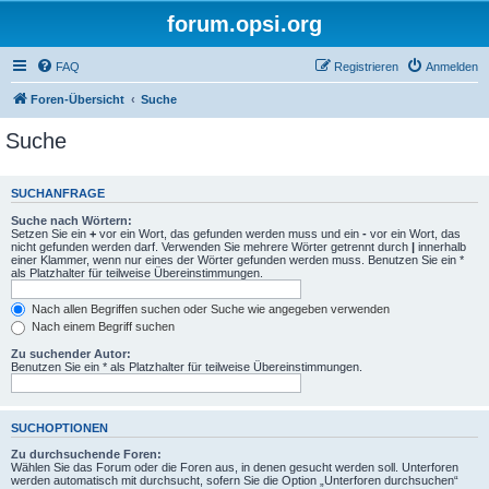
forum.opsi.org
FAQ
Registrieren
Anmelden
Foren-Übersicht
Suche
Suche
SUCHANFRAGE
Suche nach Wörtern:
Setzen Sie ein
+
vor ein Wort, das gefunden werden muss und ein
-
vor ein Wort, das
nicht gefunden werden darf. Verwenden Sie mehrere Wörter getrennt durch
|
innerhalb
einer Klammer, wenn nur eines der Wörter gefunden werden muss. Benutzen Sie ein *
als Platzhalter für teilweise Übereinstimmungen.
Nach allen Begriffen suchen oder Suche wie angegeben verwenden
Nach einem Begriff suchen
Zu suchender Autor:
Benutzen Sie ein * als Platzhalter für teilweise Übereinstimmungen.
SUCHOPTIONEN
Zu durchsuchende Foren:
Wählen Sie das Forum oder die Foren aus, in denen gesucht werden soll. Unterforen
werden automatisch mit durchsucht, sofern Sie die Option „Unterforen durchsuchen“