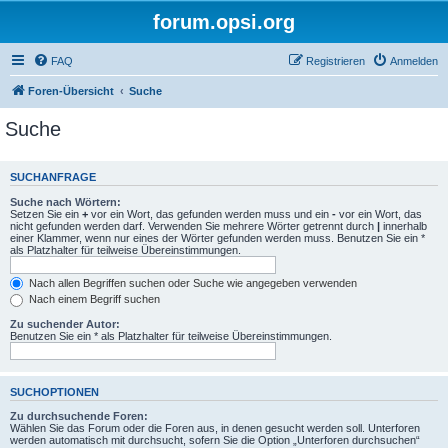
forum.opsi.org
FAQ
Registrieren
Anmelden
Foren-Übersicht
Suche
Suche
SUCHANFRAGE
Suche nach Wörtern:
Setzen Sie ein
+
vor ein Wort, das gefunden werden muss und ein
-
vor ein Wort, das
nicht gefunden werden darf. Verwenden Sie mehrere Wörter getrennt durch
|
innerhalb
einer Klammer, wenn nur eines der Wörter gefunden werden muss. Benutzen Sie ein *
als Platzhalter für teilweise Übereinstimmungen.
Nach allen Begriffen suchen oder Suche wie angegeben verwenden
Nach einem Begriff suchen
Zu suchender Autor:
Benutzen Sie ein * als Platzhalter für teilweise Übereinstimmungen.
SUCHOPTIONEN
Zu durchsuchende Foren:
Wählen Sie das Forum oder die Foren aus, in denen gesucht werden soll. Unterforen
werden automatisch mit durchsucht, sofern Sie die Option „Unterforen durchsuchen“