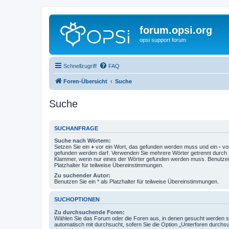
forum.opsi.org
opsi support forum
Schnellzugriff
FAQ
Foren-Übersicht
Suche
Suche
SUCHANFRAGE
Suche nach Wörtern:
Setzen Sie ein
+
vor ein Wort, das gefunden werden muss und ein
-
vor
gefunden werden darf. Verwenden Sie mehrere Wörter getrennt durch
Klammer, wenn nur eines der Wörter gefunden werden muss. Benutzen 
Platzhalter für teilweise Übereinstimmungen.
Zu suchender Autor:
Benutzen Sie ein * als Platzhalter für teilweise Übereinstimmungen.
SUCHOPTIONEN
Zu durchsuchende Foren:
Wählen Sie das Forum oder die Foren aus, in denen gesucht werden so
automatisch mit durchsucht, sofern Sie die Option „Unterforen durchs