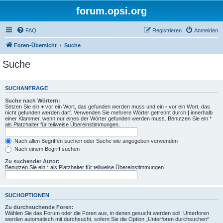
forum.opsi.org
FAQ
Registrieren
Anmelden
Foren-Übersicht
Suche
Suche
SUCHANFRAGE
Suche nach Wörtern:
Setzen Sie ein
+
vor ein Wort, das gefunden werden muss und ein
-
vor ein Wort, das
nicht gefunden werden darf. Verwenden Sie mehrere Wörter getrennt durch
|
innerhalb
einer Klammer, wenn nur eines der Wörter gefunden werden muss. Benutzen Sie ein *
als Platzhalter für teilweise Übereinstimmungen.
Nach allen Begriffen suchen oder Suche wie angegeben verwenden
Nach einem Begriff suchen
Zu suchender Autor:
Benutzen Sie ein * als Platzhalter für teilweise Übereinstimmungen.
SUCHOPTIONEN
Zu durchsuchende Foren:
Wählen Sie das Forum oder die Foren aus, in denen gesucht werden soll. Unterforen
werden automatisch mit durchsucht, sofern Sie die Option „Unterforen durchsuchen“