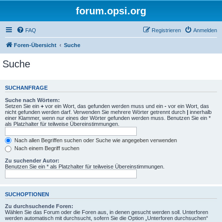
forum.opsi.org
FAQ
Registrieren
Anmelden
Foren-Übersicht
Suche
Suche
SUCHANFRAGE
Suche nach Wörtern:
Setzen Sie ein
+
vor ein Wort, das gefunden werden muss und ein
-
vor ein Wort, das
nicht gefunden werden darf. Verwenden Sie mehrere Wörter getrennt durch
|
innerhalb
einer Klammer, wenn nur eines der Wörter gefunden werden muss. Benutzen Sie ein *
als Platzhalter für teilweise Übereinstimmungen.
Nach allen Begriffen suchen oder Suche wie angegeben verwenden
Nach einem Begriff suchen
Zu suchender Autor:
Benutzen Sie ein * als Platzhalter für teilweise Übereinstimmungen.
SUCHOPTIONEN
Zu durchsuchende Foren:
Wählen Sie das Forum oder die Foren aus, in denen gesucht werden soll. Unterforen
werden automatisch mit durchsucht, sofern Sie die Option „Unterforen durchsuchen“