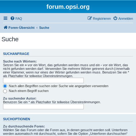
forum.opsi.org
FAQ
Registrieren
Anmelden
Foren-Übersicht
Suche
Suche
SUCHANFRAGE
Suche nach Wörtern:
Setzen Sie ein
+
vor ein Wort, das gefunden werden muss und ein
-
vor ein Wort, das
nicht gefunden werden darf. Verwenden Sie mehrere Wörter getrennt durch
|
innerhalb
einer Klammer, wenn nur eines der Wörter gefunden werden muss. Benutzen Sie ein *
als Platzhalter für teilweise Übereinstimmungen.
Nach allen Begriffen suchen oder Suche wie angegeben verwenden
Nach einem Begriff suchen
Zu suchender Autor:
Benutzen Sie ein * als Platzhalter für teilweise Übereinstimmungen.
SUCHOPTIONEN
Zu durchsuchende Foren:
Wählen Sie das Forum oder die Foren aus, in denen gesucht werden soll. Unterforen
werden automatisch mit durchsucht, sofern Sie die Option „Unterforen durchsuchen“