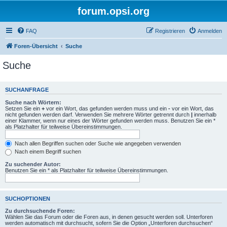
forum.opsi.org
FAQ
Registrieren
Anmelden
Foren-Übersicht
Suche
Suche
SUCHANFRAGE
Suche nach Wörtern:
Setzen Sie ein
+
vor ein Wort, das gefunden werden muss und ein
-
vor ein Wort, das
nicht gefunden werden darf. Verwenden Sie mehrere Wörter getrennt durch
|
innerhalb
einer Klammer, wenn nur eines der Wörter gefunden werden muss. Benutzen Sie ein *
als Platzhalter für teilweise Übereinstimmungen.
Nach allen Begriffen suchen oder Suche wie angegeben verwenden
Nach einem Begriff suchen
Zu suchender Autor:
Benutzen Sie ein * als Platzhalter für teilweise Übereinstimmungen.
SUCHOPTIONEN
Zu durchsuchende Foren:
Wählen Sie das Forum oder die Foren aus, in denen gesucht werden soll. Unterforen
werden automatisch mit durchsucht, sofern Sie die Option „Unterforen durchsuchen“