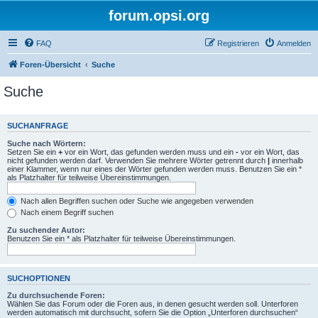
forum.opsi.org
FAQ
Registrieren
Anmelden
Foren-Übersicht
Suche
Suche
SUCHANFRAGE
Suche nach Wörtern:
Setzen Sie ein
+
vor ein Wort, das gefunden werden muss und ein
-
vor ein Wort, das
nicht gefunden werden darf. Verwenden Sie mehrere Wörter getrennt durch
|
innerhalb
einer Klammer, wenn nur eines der Wörter gefunden werden muss. Benutzen Sie ein *
als Platzhalter für teilweise Übereinstimmungen.
Nach allen Begriffen suchen oder Suche wie angegeben verwenden
Nach einem Begriff suchen
Zu suchender Autor:
Benutzen Sie ein * als Platzhalter für teilweise Übereinstimmungen.
SUCHOPTIONEN
Zu durchsuchende Foren:
Wählen Sie das Forum oder die Foren aus, in denen gesucht werden soll. Unterforen
werden automatisch mit durchsucht, sofern Sie die Option „Unterforen durchsuchen“